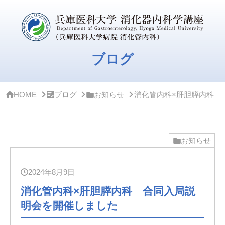
サ
イ
ド
バ
ー
・
ブログ
ク
リ
ニ
ッ
HOME
ブログ
お知らせ
消化管内科×肝胆膵内科 
ク
概
要
お知らせ
2024年8月9日
消化管内科×肝胆膵内科 合同入局説
明会を開催しました