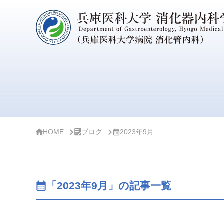
サ
イ
ド
バ
ー
・
ク
リ
ニ
ッ
ク
概
要
HOME
ブログ
2023年9月
「2023年9月」の記事一覧