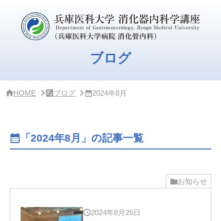
サ
イ
ド
バ
ー
・
ブログ
ク
リ
ニ
ッ
HOME
ブログ
2024年8月
ク
概
要
「2024年8月」の記事一覧
お知らせ
2024年8月26日