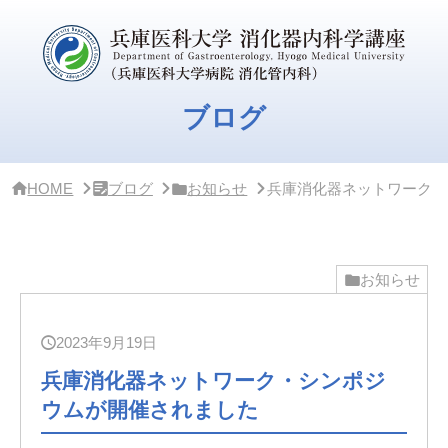
サ
イ
ド
バ
ー
・
ブログ
ク
リ
ニ
ッ
HOME
ブログ
お知らせ
兵庫消化器ネットワーク・
ク
概
要
お知らせ
2023年9月19日
兵庫消化器ネットワーク・シンポジ
ウムが開催されました