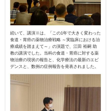
続いて、講演Ⅱは、「この1年で大きく変わった
食道・胃癌の薬物治療戦略 ～実臨床における治
療成績を踏まえて～」の演題で、江田 裕嗣 助
教の講演でした。当科の食道・胃癌に対する薬
物治療の現状の報告と、化学療法の最新のエビ
デンスと、数例の症例報告を発表されました。