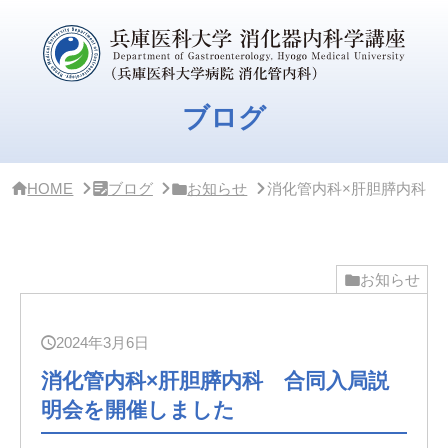
サ
イ
ド
バ
ー
・
ブログ
ク
リ
ニ
ッ
HOME
ブログ
お知らせ
消化管内科×肝胆膵内科 
ク
概
要
お知らせ
2024年3月6日
消化管内科×肝胆膵内科 合同入局説
明会を開催しました